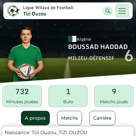
Ligue Wilaya de Football
Tizi Ouzou
Algérie
BOUSSAD HADDAD
6
MILIEU-DÉFENSIF
732
1
9
Minutes jouées
Buts
Matchs joués
A propos
Matchs
Carrière
Naissance:
Tizi Ouzou, TIZI OUZOU