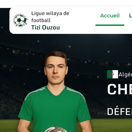
Ligue wilaya de
Accueil
football
Tizi Ouzou
Algé
CH
DÉFE