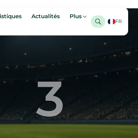
istiques
Actualités
Plus
FR
3