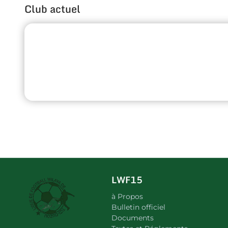
Club actuel
LWF15
à Propos
Bulletin officiel
Documents