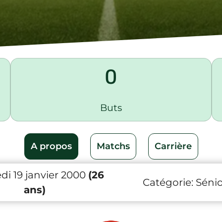
0
Buts
A propos
Matchs
Carrière
di 19 janvier 2000
(26
Catégorie:
Sénio
ans)