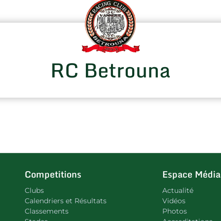
RC Betrouna
Competitions
Espace Média
Clubs
Actualité
Calendriers et Résultats
Vidéos
Classements
Photos