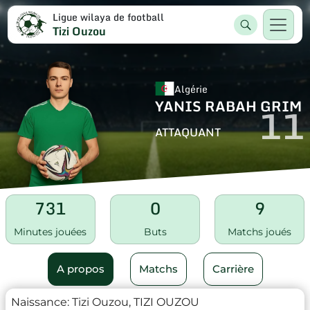
Ligue wilaya de football
Tizi Ouzou
Algérie
YANIS RABAH GRIM
11
ATTAQUANT
731
0
9
Minutes jouées
Buts
Matchs joués
A propos
Matchs
Carrière
Naissance:
Tizi Ouzou, TIZI OUZOU