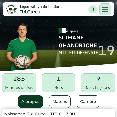
Ligue wilaya de football
Tizi Ouzou
Algérie
SLIMANE
19
GHANDRICHE
MILIEU-OFFENSIF
285
1
9
Minutes jouées
Buts
Matchs joués
A propos
Matchs
Carrière
Naissance:
Tizi Ouzou, TIZI OUZOU