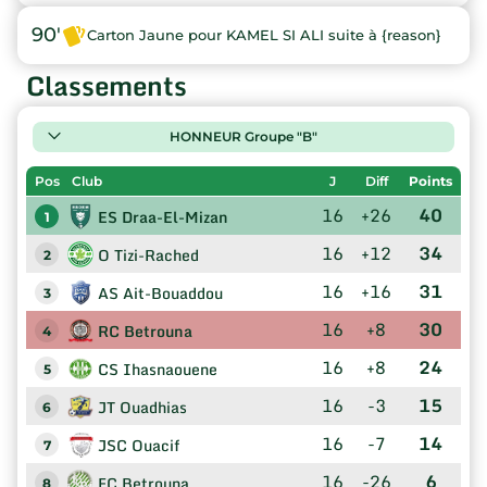
90'
Carton Jaune pour KAMEL SI ALI suite à {reason}
Classements
HONNEUR Groupe "B"
Pos
Club
J
Diff
Points
16
+26
40
ES Draa-El-Mizan
1
16
+12
34
O Tizi-Rached
2
16
+16
31
AS Ait-Bouaddou
3
16
+8
30
RC Betrouna
4
16
+8
24
CS Ihasnaouene
5
16
-3
15
JT Ouadhias
6
16
-7
14
JSC Ouacif
7
16
-26
6
FC Betrouna
8