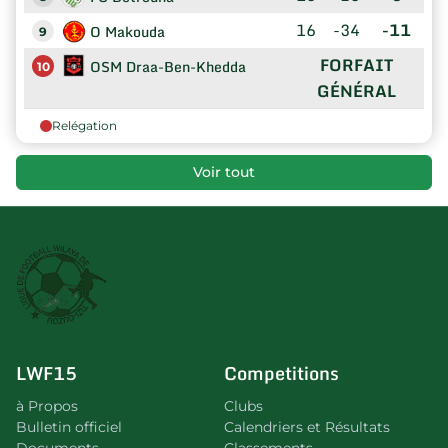
16
-34
-11
O Makouda
9
FORFAIT
OSM Draa-Ben-Khedda
10
GÉNÉRAL
Relégation
Voir tout
LWF15
Competitions
à Propos
Clubs
Bulletin officiel
Calendriers et Résultats
Documents
Classements