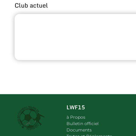
Club actuel
LWF15
à Propos
Bulletin officiel
Documents