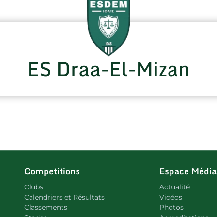
ES Draa-El-Mizan
Competitions
Espace Média
Clubs
Actualité
Calendriers et Résultats
Vidéos
Classements
Photos