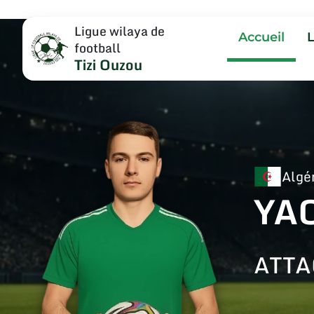
Ligue wilaya de
Accueil
football
Tizi Ouzou
Algé
YA
ATT