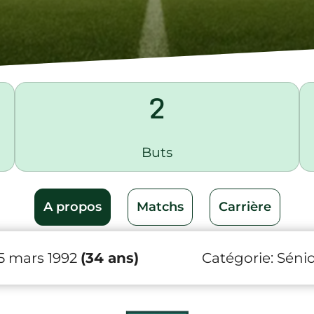
2
Buts
A propos
Matchs
Carrière
 5 mars 1992
(34 ans)
Catégorie:
Sénio