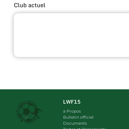
Club actuel
LWF15
à Propos
Bulletin officiel
Documents