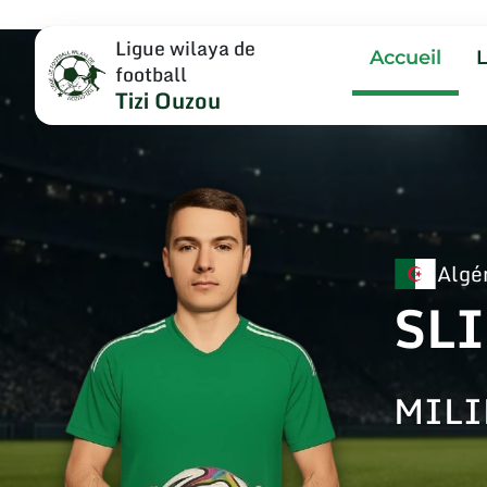
Ligue wilaya de
Accueil
football
Tizi Ouzou
Algé
SL
MILI