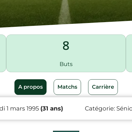
8
Buts
A propos
Matchs
Carrière
i 1 mars 1995
(31 ans)
Catégorie:
Sénio