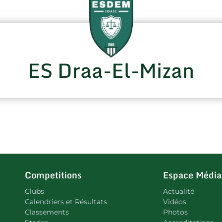
ES Draa-El-Mizan
Competitions
Espace Média
Clubs
Actualité
Calendriers et Résultats
Vidéos
Classements
Photos