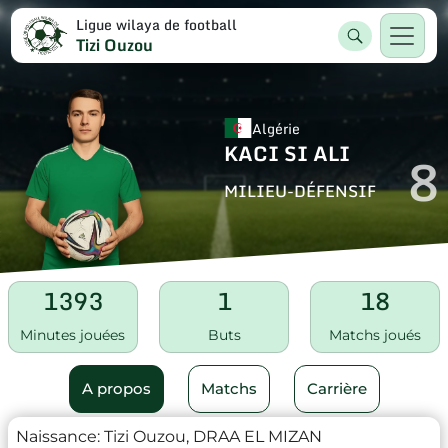
Ligue wilaya de football
Tizi Ouzou
Algérie
KACI SI ALI
8
MILIEU-DÉFENSIF
1393
1
18
Minutes jouées
Buts
Matchs joués
A propos
Matchs
Carrière
Naissance:
Tizi Ouzou, DRAA EL MIZAN