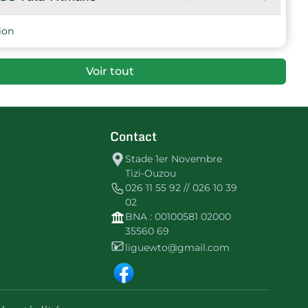
ion
Voir tout
Contact
Stade 1er Novembre
Tizi-Ouzou
026 11 55 92 // 026 10 39
02
BNA : 00100581 02000
35560 69
liguewto@gmail.com