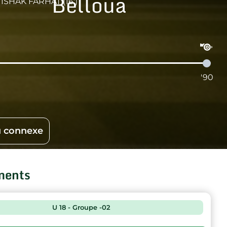
Belloua
ISHAK FARHAT (16')
'90
 connexe
ments
U 18 - Groupe -02