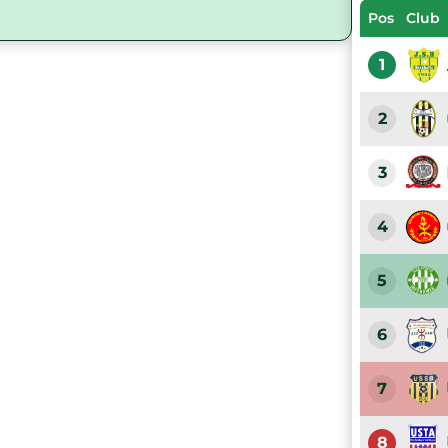
Pos
Club
1
2
3
4
5
6
7
8