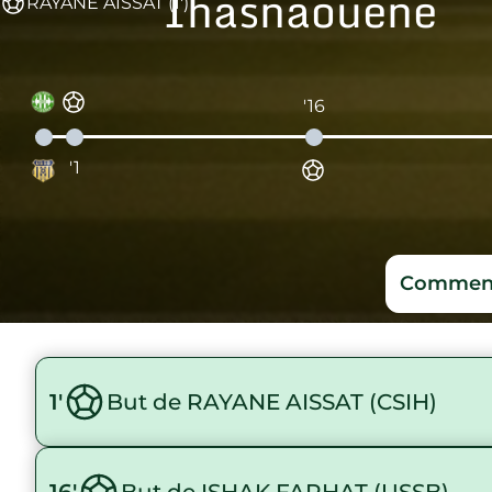
Ihasnaouene
RAYANE AISSAT (1')
'16
'1
Comment
1'
But de RAYANE AISSAT (CSIH)