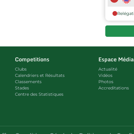
Relégat
Competitions
Espace Média
Clubs
Actualité
Calendriers et Résultats
Vidéos
Classements
Photos
Stades
Accreditations
Centre des Statistiques