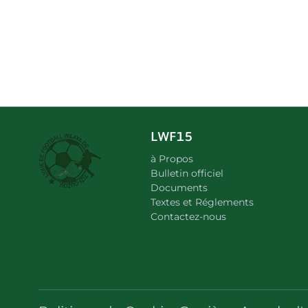
LWF15
à Propos
Bulletin officiel
Documents
Textes et Réglements
Contactez-nous