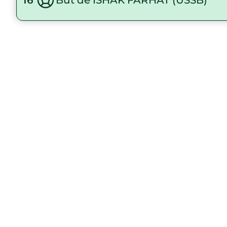
16'
But de ISHAK FARHAT (USSB)