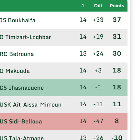
J
Diff
Points
14
+33
37
JS Boukhalfa
14
+19
31
O Timizart-Loghbar
13
+24
30
RC Betrouna
14
+3
18
O Makouda
14
-1
18
CS Ihasnaouene
14
-11
11
USK Ait-Aissa-Mimoun
14
-47
8
US Sidi-Belloua
13
-26
-10
US Tala-Atmane