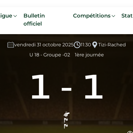
Ligue
Bulletin
Compétitions
Stat
officiel
vendredi 31 octobre 2025
11:30
Tizi-Rached
U 18 - Groupe -02
1ère journée
1
-
1