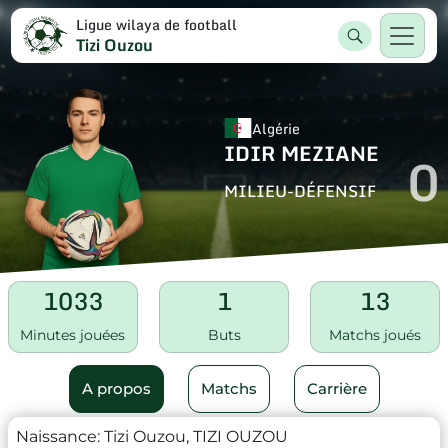
Ligue wilaya de football
Tizi Ouzou
Algérie
IDIR MEZIANE
0
MILIEU-DÉFENSIF
1033
1
13
Minutes jouées
Buts
Matchs joués
A propos
Matchs
Carrière
Naissance:
Tizi Ouzou, TIZI OUZOU