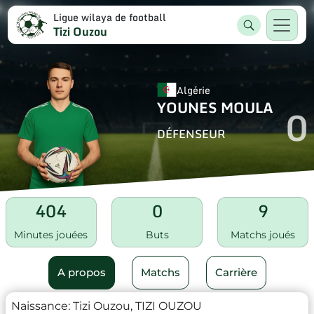
Ligue wilaya de football
Tizi Ouzou
Algérie
YOUNES MOULA
0
DÉFENSEUR
404
0
9
Minutes jouées
Buts
Matchs joués
A propos
Matchs
Carrière
Naissance:
Tizi Ouzou, TIZI OUZOU