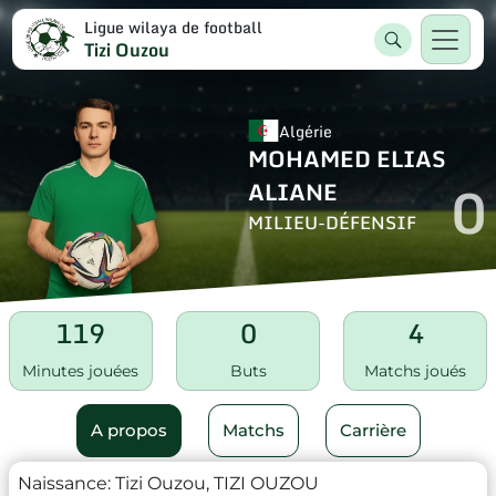
Ligue wilaya de football
Tizi Ouzou
Algérie
MOHAMED ELIAS
0
ALIANE
MILIEU-DÉFENSIF
119
0
4
Minutes jouées
Buts
Matchs joués
A propos
Matchs
Carrière
Naissance:
Tizi Ouzou, TIZI OUZOU