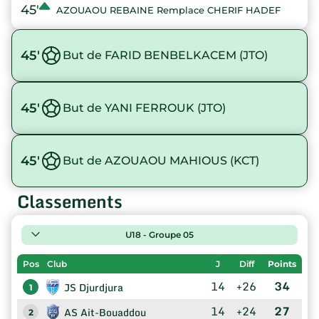
45'
AZOUAOU REBAINE Remplace CHERIF HADEF
45'
But de FARID BENBELKACEM (JTO)
45'
But de YANI FERROUK (JTO)
45'
But de AZOUAOU MAHIOUS (KCT)
Classements
U18 - Groupe 05
Pos
Club
J
Diff
Points
14
+26
34
JS Djurdjura
1
14
+24
27
AS Ait-Bouaddou
2