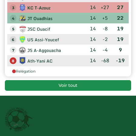
14
+27
27
KC T-Azouz
3
14
+5
22
JT Ouadhias
4
14
-8
19
JSC Ouacif
5
14
-2
19
US Assi-Youcef
6
14
-4
9
JS A-Aggouacha
7
14
-68
-19
Ath-Yani AC
8
Relégation
Voir tout