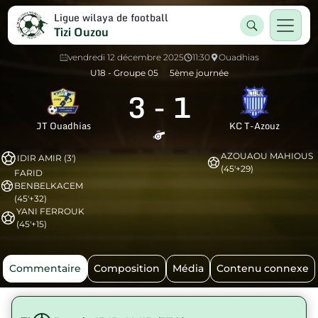
Ligue wilaya de football
Tizi Ouzou
vendredi 12 décembre 2025
11:30
Ouadhias
U18 - Groupe 05
5ème journée
3
-
1
JT Ouadhias
KC T-Azouz
AZOUAOU MAHIOUS
IDIR AMIR (3')
(45'+29)
FARID
BENBELKACEM
(45'+32)
YANI FERROUK
(45'+15)
Commentaire
Composition
Média
Contenu connexe