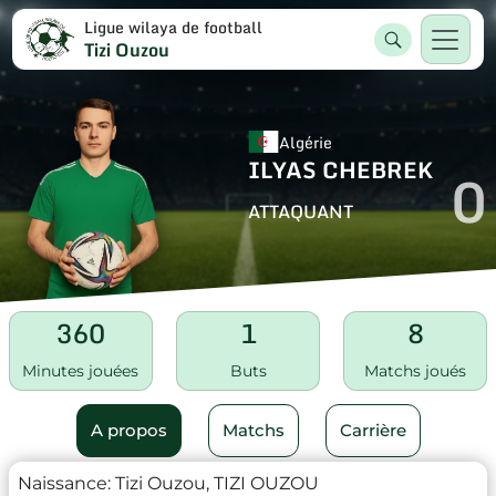
Ligue wilaya de football
Tizi Ouzou
Algérie
ILYAS CHEBREK
0
ATTAQUANT
360
1
8
Minutes jouées
Buts
Matchs joués
A propos
Matchs
Carrière
Naissance:
Tizi Ouzou, TIZI OUZOU