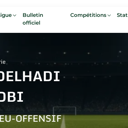
Ligue
Bulletin
Compétitions
Stat
officiel
rie
DELHADI
DBI
EU-OFFENSIF