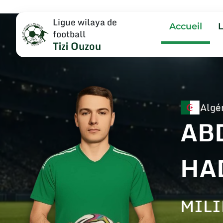
Ligue wilaya de
Accueil
football
Tizi Ouzou
Algé
AB
HA
MILI