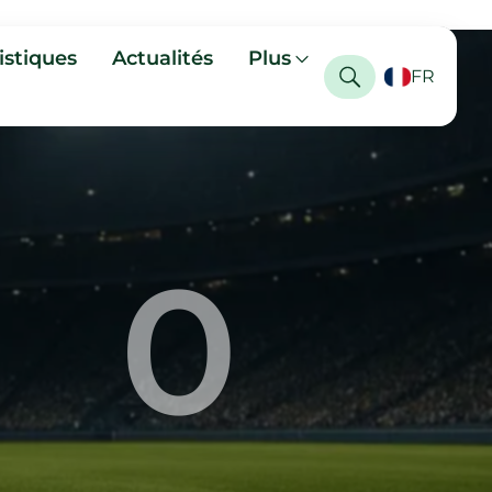
istiques
Actualités
Plus
FR
0