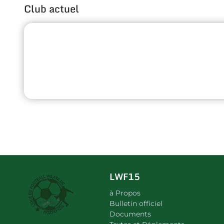
Club actuel
LWF15
à Propos
Bulletin officiel
Documents