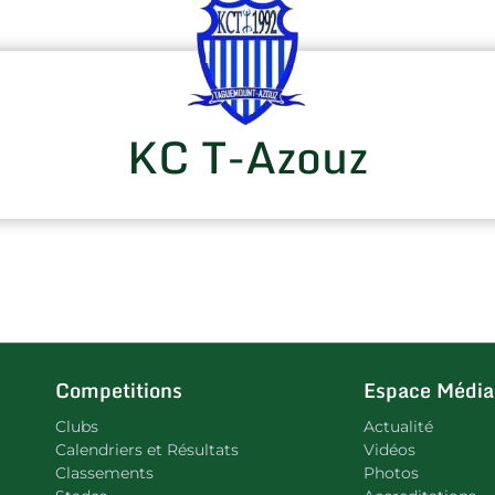
KC T-Azouz
Competitions
Espace Média
Clubs
Actualité
Calendriers et Résultats
Vidéos
Classements
Photos