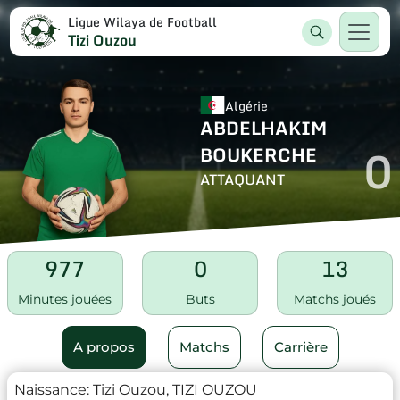
Ligue Wilaya de Football
Tizi Ouzou
Algérie
ABDELHAKIM
0
BOUKERCHE
ATTAQUANT
977
0
13
Minutes jouées
Buts
Matchs joués
A propos
Matchs
Carrière
Naissance:
Tizi Ouzou, TIZI OUZOU