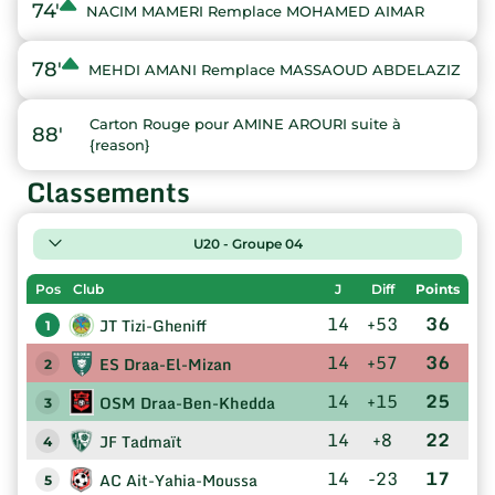
74'
NACIM MAMERI Remplace MOHAMED AIMAR
78'
MEHDI AMANI Remplace MASSAOUD ABDELAZIZ
Carton Rouge pour AMINE AROURI suite à
88'
{reason}
Classements
U20 - Groupe 04
Pos
Club
J
Diff
Points
14
+53
36
JT Tizi-Gheniff
1
14
+57
36
ES Draa-El-Mizan
2
14
+15
25
OSM Draa-Ben-Khedda
3
14
+8
22
JF Tadmaït
4
14
-23
17
AC Ait-Yahia-Moussa
5