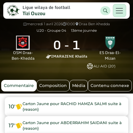
Ligue wilaya de football
Tizi Ouzou
mercredi 1 avril 2026
10:00
Draa Ben Khedda
U20 - Groupe 04
13ème journée
0
-
1
OSM Draa-
ES Draa-El-
IMARAZENE Khalifa
Ben-Khedda
Mizan
ALI AID (20')
Commentaire
Composition
Média
Contenu connexe
Carton Jaune pour RACHID HAMZA SALMI suite à
10'
{reason}
Carton Jaune pour ABDERRAHIM SAIDANI suite à
17'
{reason}