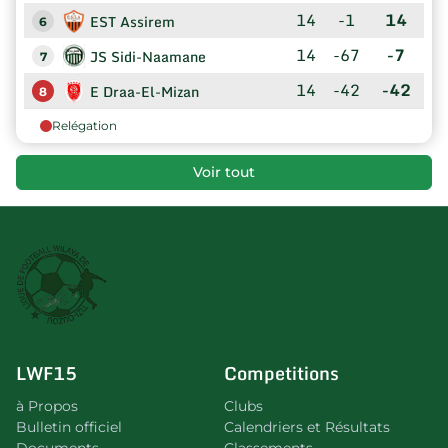
14
-1
14
EST Assirem
6
14
-67
-7
JS Sidi-Naamane
7
14
-42
-42
E Draa-El-Mizan
8
Relégation
Voir tout
LWF15
Competitions
à Propos
Clubs
Bulletin officiel
Calendriers et Résultats
Documents
Classements