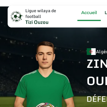
Ligue wilaya de
Accueil
football
Tizi Ouzou
Algé
ZI
OU
DÉFE