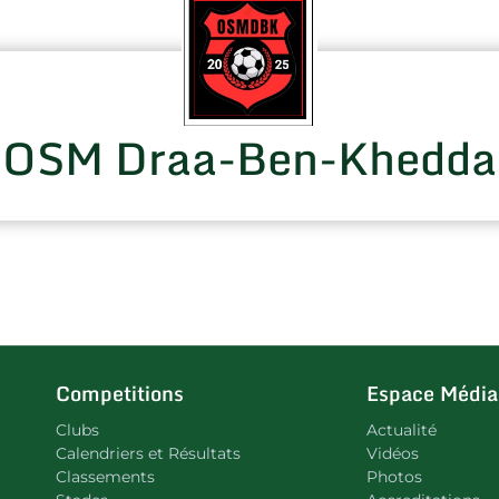
OSM Draa-Ben-Khedda
Competitions
Espace Média
Clubs
Actualité
Calendriers et Résultats
Vidéos
Classements
Photos