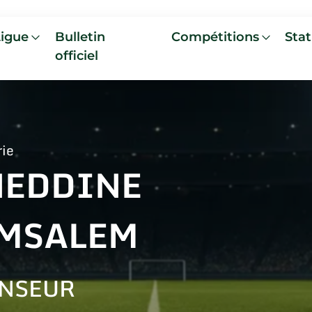
Ligue
Bulletin
Compétitions
Stat
officiel
rie
NEDDINE
MSALEM
NSEUR