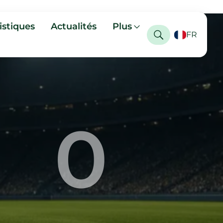
istiques
Actualités
Plus
FR
0