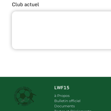
Club actuel
LWF15
à Propos
Bulletin officiel
Documents