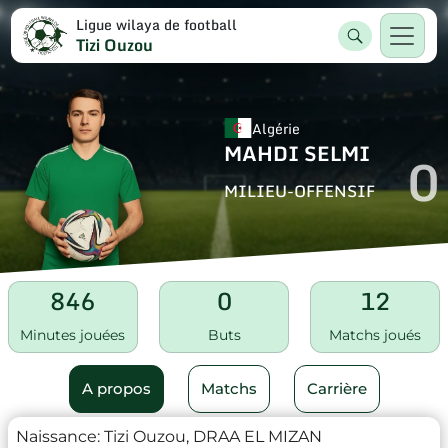
Ligue wilaya de football
Tizi Ouzou
Algérie
MAHDI SELMI
0
MILIEU-OFFENSIF
846
0
12
Minutes jouées
Buts
Matchs joués
A propos
Matchs
Carrière
Naissance:
Tizi Ouzou, DRAA EL MIZAN