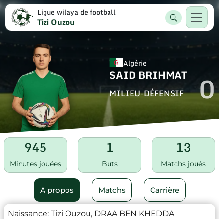
Ligue wilaya de football
Tizi Ouzou
Algérie
SAID BRIHMAT
0
MILIEU-DÉFENSIF
945
1
13
Minutes jouées
Buts
Matchs joués
A propos
Matchs
Carrière
Naissance:
Tizi Ouzou, DRAA BEN KHEDDA