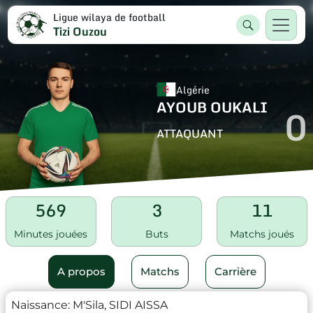
Ligue wilaya de football
Tizi Ouzou
Algérie
AYOUB OUKALI
0
ATTAQUANT
569
3
11
Minutes jouées
Buts
Matchs joués
A propos
Matchs
Carrière
Naissance:
M'Sila, SIDI AISSA