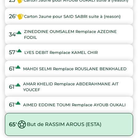
23'
Carton Jaune pour AYOUB OUKALI suite à {reason}
26'
Carton Jaune pour SAID SABRI suite à {reason}
ZINEDDINE OUMSALEM Remplace AZEDINE
34'
FODIL
57'
LYES DEBIT Remplace KAMEL CHIR
61'
MAHDI SELMI Remplace ROUSLANE BENKHALED
AMAR KHELID Remplace ABDERAHMANE AIT
61'
YOUCEF
61'
AIMED EDDINE TOUMI Remplace AYOUB OUKALI
65'
But de RASSIM AROUS (ESTA)