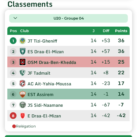
Classements
U20 - Groupe 04
Pos
Club
J
Diff
Points
14
+53
36
JT Tizi-Gheniff
1
14
+57
36
ES Draa-El-Mizan
2
14
+15
25
OSM Draa-Ben-Khedda
3
14
+8
22
JF Tadmaït
4
14
-23
17
AC Ait-Yahia-Moussa
5
14
-1
14
EST Assirem
6
14
-67
-7
JS Sidi-Naamane
7
14
-42
-42
E Draa-El-Mizan
8
Relégation