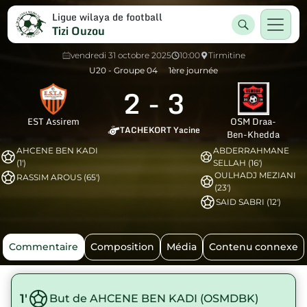
Ligue wilaya de football
Tizi Ouzou
vendredi 31 octobre 2025
10:00
Tirmitine
U20 - Groupe 04
1ère journée
2
-
3
EST Assirem
OSM Draa-
TACHEKORT Yacine
Ben-Khedda
AHCENE BEN KADI
ABDERRAHMANE
(1')
SELLAH (16')
OULHADJ MEZIANI
RASSIM AROUS (65')
(23')
SAID SABRI (12')
Commentaire
Composition
Média
Contenu connexe
1'
But de AHCENE BEN KADI (OSMDBK)