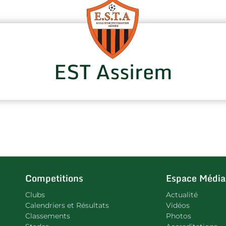
EST Assirem
Competitions
Espace Média
Clubs
Actualité
Calendriers et Résultats
Vidéos
Classements
Photos