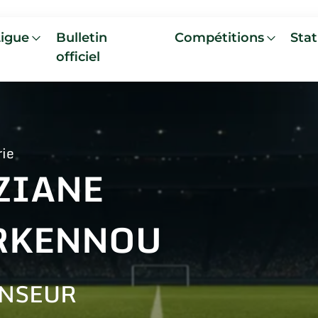
Ligue
Bulletin
Compétitions
Stat
officiel
rie
ZIANE
RKENNOU
NSEUR