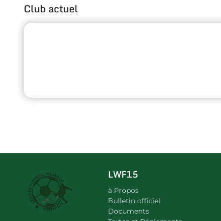
Club actuel
LWF15
à Propos
Bulletin officiel
Documents