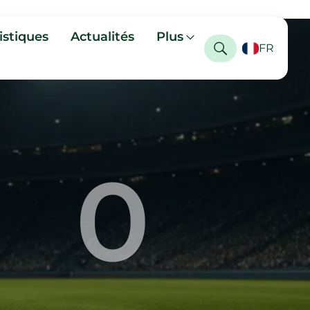
istiques
Actualités
Plus
FR
0