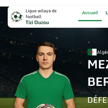
Ligue wilaya de
Accueil
football
Tizi Ouzou
Algé
ME
BE
DÉFE