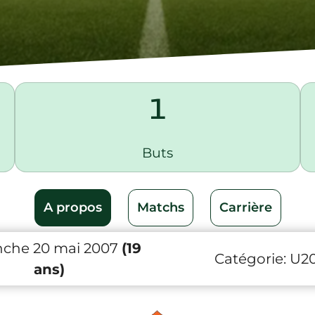
1
Buts
A propos
Matchs
Carrière
che 20 mai 2007
(19
Catégorie:
U2
ans)