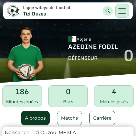
Ligue wilaya de football
Tizi Ouzou
Algérie
AZEDINE FODIL
0
DÉFENSEUR
186
0
4
Minutes jouées
Buts
Matchs joués
A propos
Matchs
Carrière
Naissance:
Tizi Ouzou, MEKLA