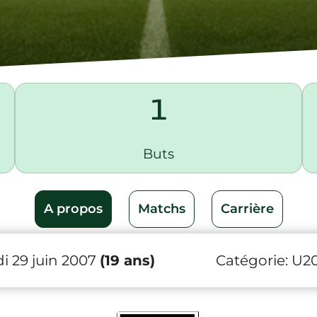
1
Buts
A propos
Matchs
Carrière
i 29 juin 2007
(19 ans)
Catégorie:
U2