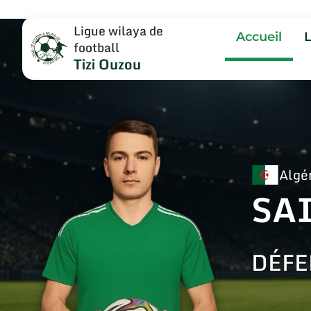
Ligue wilaya de
Accueil
football
Tizi Ouzou
Algé
SA
DÉFE