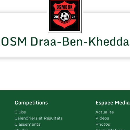
OSM Draa-Ben-Khedda
Competitions
Espace Média
Clubs
Actualité
Calendriers et Résultats
Vidéos
Classements
Photos