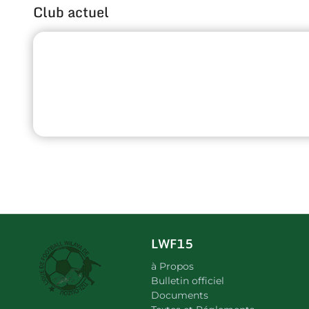
Club actuel
LWF15
à Propos
Bulletin officiel
Documents