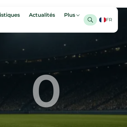
istiques
Actualités
Plus
FR
0