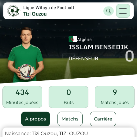
Ligue Wilaya de Football
Tizi Ouzou
Algérie
ISSLAM BENSEDIK
0
DÉFENSEUR
434
0
9
Minutes jouées
Buts
Matchs joués
A propos
Matchs
Carrière
Naissance:
Tizi Ouzou, TIZI OUZOU