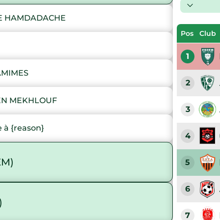
NE HAMDADACHE
Pos
Club
1
AMIMES
2
BEN MEKHLOUF
3
 à {reason}
4
EM)
5
6
)
7