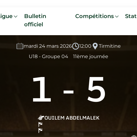
Ligue
Bulletin
Compétitions
Stat
officiel
mardi 24 mars 2026
12:00
Tirmitine
U18 - Groupe 04
11ème journée
1
-
5
OUILEM ABDELMALEK