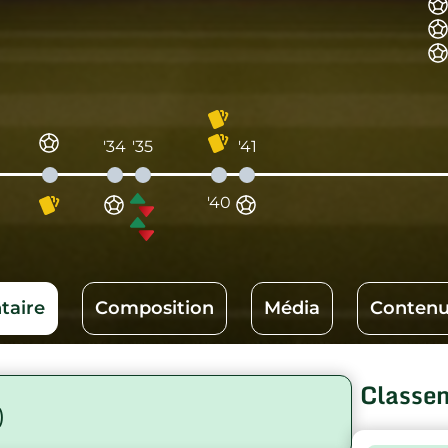
'34
'35
'41
'40
aire
Composition
Média
Contenu
Classe
)