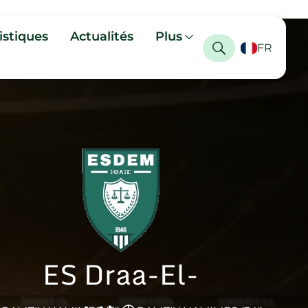
istiques
Actualités
Plus
FR
ES Draa-El-