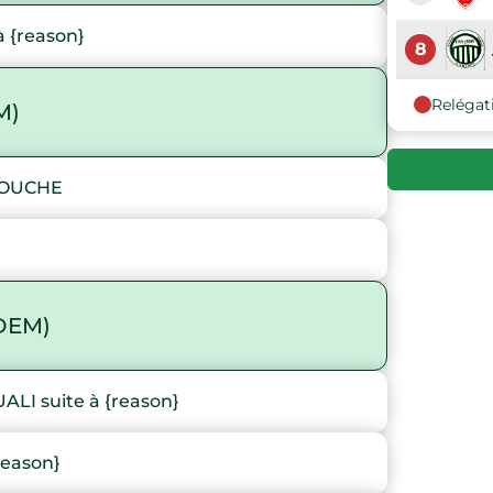
 {reason}
8
Relégat
M)
BOUCHE
DEM)
I suite à {reason}
reason}