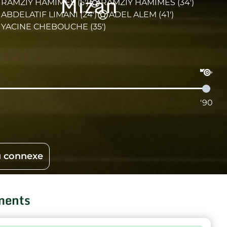
Mizan
RAMZIY HAMIMES (5')
RAMZIY HAMIMES (34')
ABDELATIF LIMANI (24')
ADEL ALEM (41')
YACINE CHEBOUCHE (35')
'90
 connexe
ments