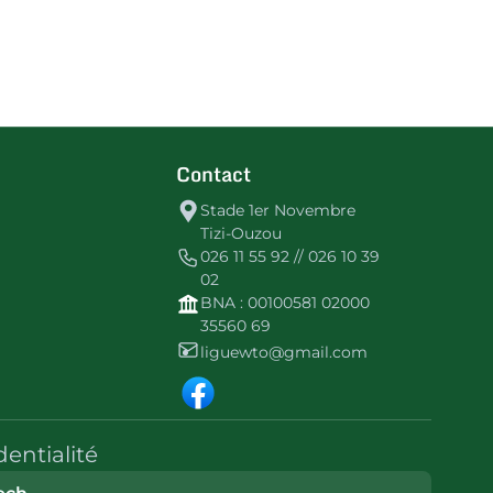
Contact
Stade 1er Novembre
Tizi-Ouzou
026 11 55 92 // 026 10 39
02
BNA : 00100581 02000
35560 69
liguewto@gmail.com
dentialité