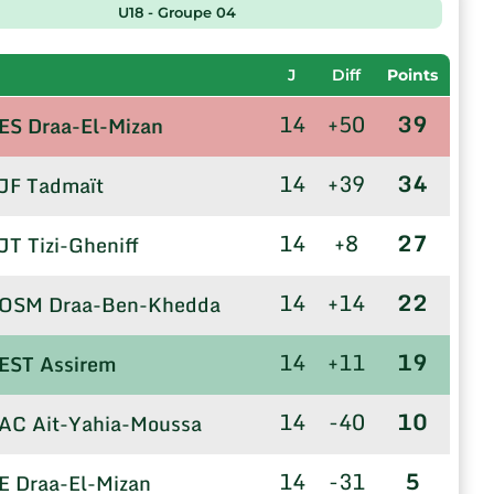
U18 - Groupe 04
J
Diff
Points
14
+50
39
ES Draa-El-Mizan
14
+39
34
JF Tadmaït
14
+8
27
JT Tizi-Gheniff
14
+14
22
OSM Draa-Ben-Khedda
14
+11
19
EST Assirem
14
-40
10
AC Ait-Yahia-Moussa
14
-31
5
E Draa-El-Mizan