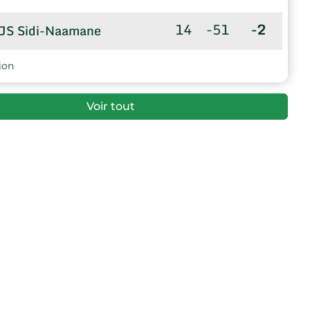
14
-51
-2
JS Sidi-Naamane
ion
Voir tout