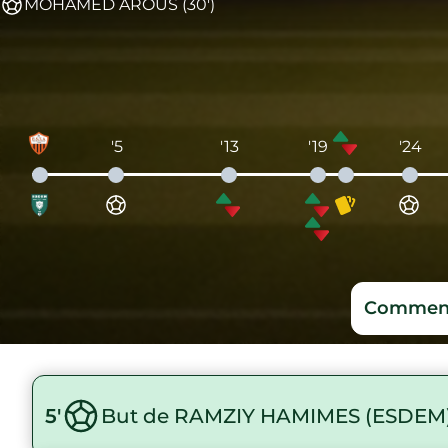
MOHAMED AROUS (30')
'5
'13
'19
'24
Comment
5'
But de RAMZIY HAMIMES (ESDEM