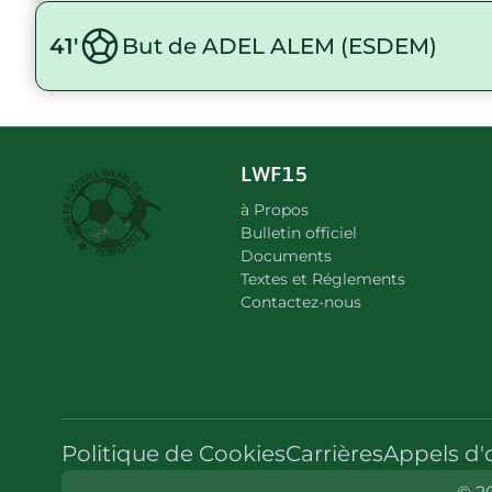
41'
But de ADEL ALEM (ESDEM)
LWF15
à Propos
Bulletin officiel
Documents
Textes et Réglements
Contactez-nous
Politique de Cookies
Carrières
Appels d'