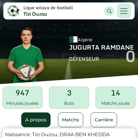
Ligue wilaya de football
Tizi Ouzou
Algérie
JUGURTA RAMDANE
0
DÉFENSEUR
947
3
14
Minutes jouées
Buts
Matchs joués
A propos
Matchs
Carrière
Naissance:
Tizi Ouzou, DRAA BEN KHEDDA