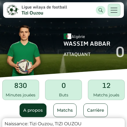
Ligue wilaya de football
Tizi Ouzou
Algérie
WASSIM ABBAR
0
ATTAQUANT
830
0
12
Minutes jouées
Buts
Matchs joués
A propos
Matchs
Carrière
Naissance:
Tizi Ouzou, TIZI OUZOU