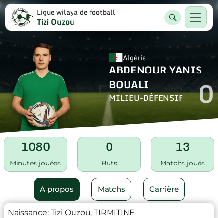
Ligue wilaya de football
Tizi Ouzou
Algérie
ABDENOUR YANIS
0
BOUALI
MILIEU-DÉFENSIF
1080
0
13
Minutes jouées
Buts
Matchs joués
A propos
Matchs
Carrière
Naissance:
Tizi Ouzou, TIRMITINE