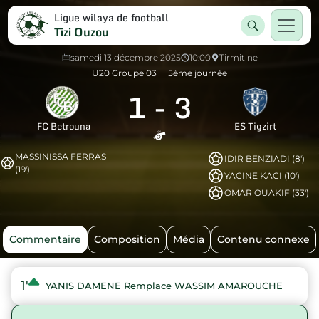
Ligue wilaya de football
Tizi Ouzou
samedi 13 décembre 2025
10:00
Tirmitine
U20 Groupe 03
5ème journée
1
-
3
FC Betrouna
ES Tigzirt
MASSINISSA FERRAS
IDIR BENZIADI (8')
(19')
YACINE KACI (10')
OMAR OUAKIF (33')
Commentaire
Composition
Média
Contenu connexe
1'
YANIS DAMENE Remplace WASSIM AMAROUCHE