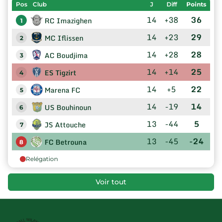
Pos
Club
J
Diff
Points
14
+38
36
RC Imazighen
1
14
+23
29
MC Iflissen
2
14
+28
28
AC Boudjima
3
14
+14
25
ES Tigzirt
4
14
+5
22
Marena FC
5
14
-19
14
US Bouhinoun
6
13
-44
5
JS Attouche
7
13
-45
-24
FC Betrouna
8
Relégation
Voir tout