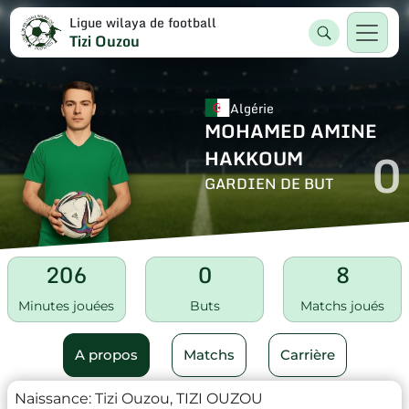
Ligue wilaya de football
Tizi Ouzou
Algérie
MOHAMED AMINE
0
HAKKOUM
GARDIEN DE BUT
206
0
8
Minutes jouées
Buts
Matchs joués
A propos
Matchs
Carrière
Naissance:
Tizi Ouzou, TIZI OUZOU