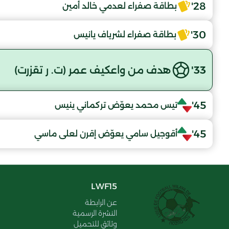
28'
بطاقة صفراء لعدمي خالد أمين
30'
بطاقة صفراء لشرياف يانيس
33'
هدف من واعكيف عمر (ت. ر تقزرت)
45'
تيس محمد يعوّض تركماني ينيس
45'
أقوجيل سامي يعوّض إقرن لعلى ماسي
LWF15
عن الرابطة
النشرة الرسمية
وثائق للتحميل