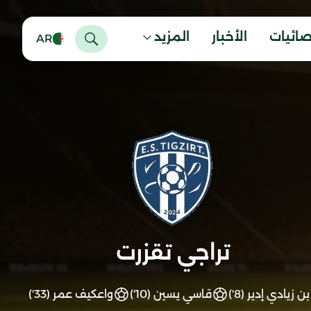
صائيات
الأخبار
المزيد
AR
تراجي تقزرت
بن زيادي إدير (8')
قاسي يسين (10')
واعكيف عمر (33')