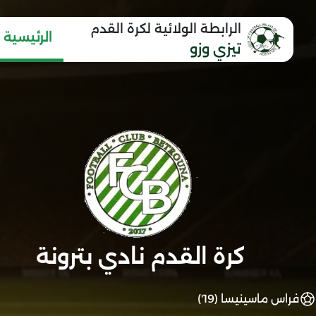
الرابطة الولائية لكرة القدم
الرئيسية
تيزي وزو
كرة القدم نادي بترونة
فراس ماسينيسا (19')