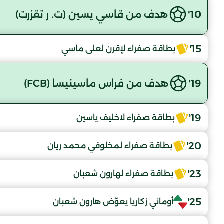
10'
هدف من قاسي يسين (ت. ر تقزرت)
15'
بطاقة صفراء لإقرن لعلى ماسي
19'
هدف من فراس ماسينيسا (FCB)
19'
بطاقة صفراء لاخليف ياسين
20'
بطاقة صفراء لمخلوفي محمد ريان
23'
بطاقة صفراء لهارون شعبان
25'
أوماني زكاريا يعوّض هارون شعبان