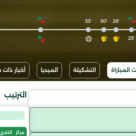
'33
'30
'28
'25
 المباراة
التشكيلة
الميديا
أخبار ذات 
الترتيب
مركز
النادي