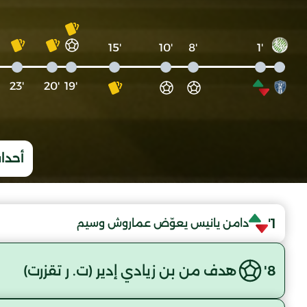
'15
'10
'8
'1
'23
'20
'19
أحداث
1'
دامن يانيس يعوّض عماروش وسيم
8'
هدف من بن زيادي إدير (ت. ر تقزرت)