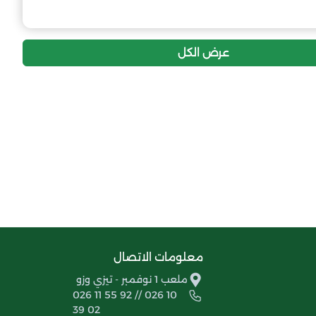
عرض الكل
معلومات الاتصال
ملعب 1 نوفمبر - تيزي وزو
026 11 55 92 // 026 10
39 02