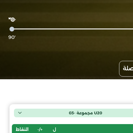
'90
صلة
U20 مجموعة -03
ل
+/-
النقاط