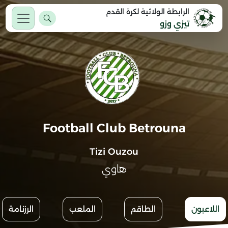
الرابطة الولائية لكرة القدم
تيزي وزو
Football Club Betrouna
Tizi Ouzou
هاوي
اللاعبون
الطاقم
الملعب
الرزنامة