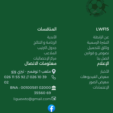
LWF15
المنافسات
عن الرابطة
الأندية
النشرة الرسمية
الرزنامة و النتائج
وثائق للتحميل
جدول الترتيب
نصوص و قوانين
الملاعب
اتصل بنا
مركز الإحصائيات
الإعلام
معلومات الاتصال
الأخبار
ملعب 1 نوفمبر - تيزي وزو
معرض الفيديوهات
026 11 55 92 // 026 10 39
معرض الصور
02
الإعتمادات
BNA : 00100581 02000
35560 69
liguewto@gmail.com