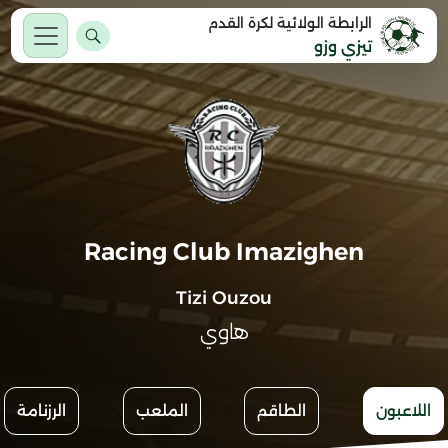
الرابطة الولائية لكرة القدم
تيزي وزو
Racing Club Imazighen
Tizi Ouzou
هاوي
اللاعبون
الطاقم
الملعب
الرزنامة