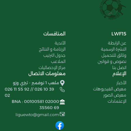
LWF15
المنافسات
عن الرابطة
الأندية
النشرة الرسمية
الرزنامة و النتائج
وثائق للتحميل
جدول الترتيب
نصوص و قوانين
الملاعب
اتصل بنا
مركز الإحصائيات
الإعلام
معلومات الاتصال
الأخبار
ملعب 1 نوفمبر - تيزي وزو
معرض الفيديوهات
026 11 55 92 // 026 10 39
معرض الصور
02
الإعتمادات
BNA : 00100581 02000
35560 69
liguewto@gmail.com