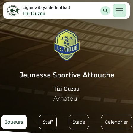
Ligue wilaya de football
Tizi Ouzou
Jeunesse Sportive Attouche
Tizi Ouzou
Amateur
Joueurs
Staff
Stade
Calendrier