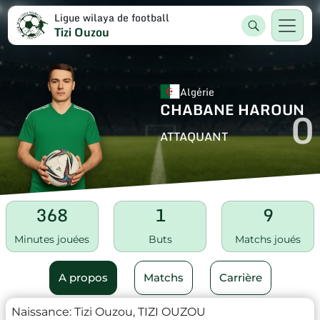
Ligue wilaya de football
Tizi Ouzou
Algérie
CHABANE HAROUN
0
ATTAQUANT
368
1
9
Minutes jouées
Buts
Matchs joués
A propos
Matchs
Carrière
Naissance:
Tizi Ouzou, TIZI OUZOU