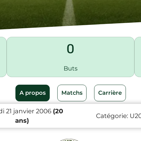
0
Buts
A propos
Matchs
Carrière
i 21 janvier 2006
(20
Catégorie:
U2
ans)