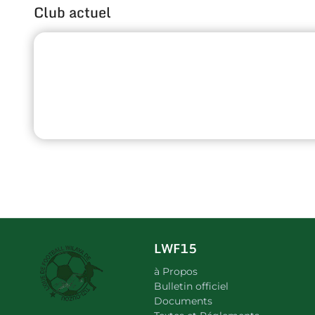
Club actuel
LWF15
à Propos
Bulletin officiel
Documents