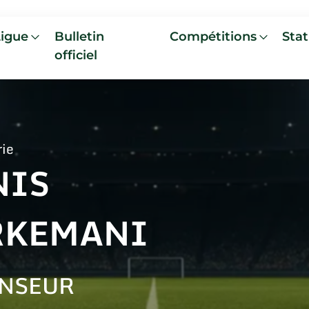
Ligue
Bulletin
Compétitions
Stat
officiel
rie
NIS
RKEMANI
NSEUR