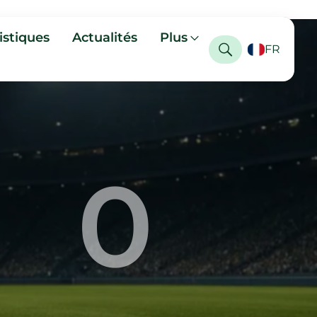
istiques
Actualités
Plus
FR
0