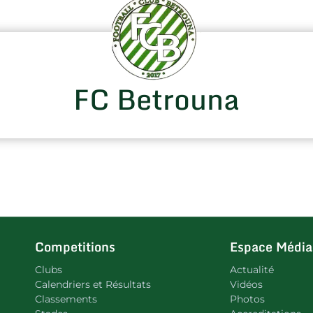
FC Betrouna
Competitions
Espace Média
Clubs
Actualité
Calendriers et Résultats
Vidéos
Classements
Photos