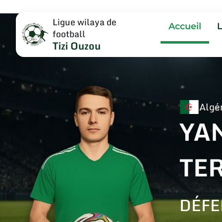
Ligue wilaya de
Accueil
football
Tizi Ouzou
Algé
YA
TE
DÉFE