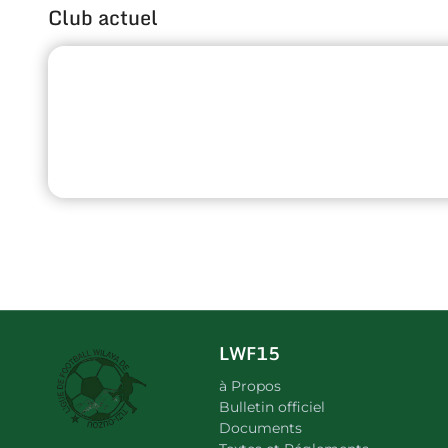
Club actuel
LWF15
à Propos
Bulletin officiel
Documents