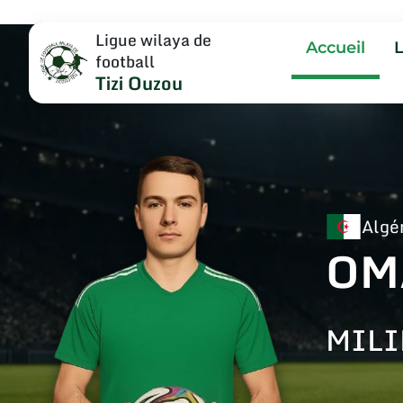
Ligue wilaya de
Accueil
football
Tizi Ouzou
Algé
OM
MILI