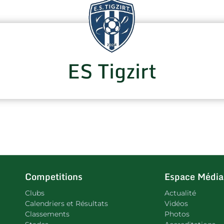
ES Tigzirt
Competitions
Espace Média
Clubs
Actualité
Calendriers et Résultats
Vidéos
Classements
Photos