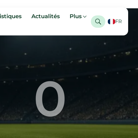
istiques
Actualités
Plus
FR
0