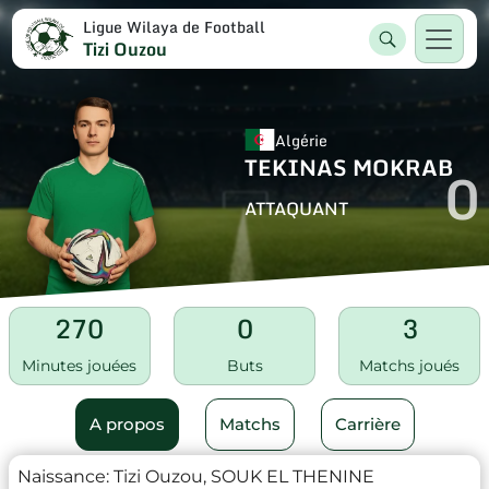
Ligue Wilaya de Football
Tizi Ouzou
Algérie
TEKINAS MOKRAB
0
ATTAQUANT
270
0
3
Minutes jouées
Buts
Matchs joués
A propos
Matchs
Carrière
Naissance:
Tizi Ouzou, SOUK EL THENINE