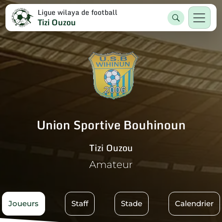
Ligue wilaya de football
Tizi Ouzou
Union Sportive Bouhinoun
Tizi Ouzou
Amateur
Joueurs
Staff
Stade
Calendrier