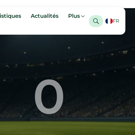
istiques
Actualités
Plus
FR
0