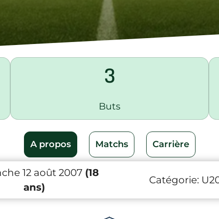
3
Buts
A propos
Matchs
Carrière
che 12 août 2007
(18
Catégorie:
U2
ans)