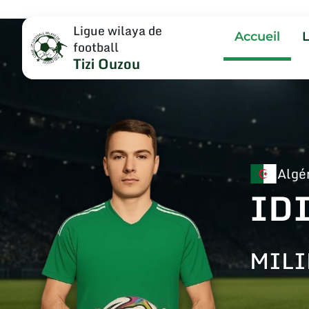
Ligue wilaya de
Accueil
football
Tizi Ouzou
Algé
ID
MILI