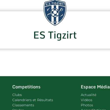
ES Tigzirt
Competitions
Espace Média
Clubs
Actualité
Calendriers et Résultats
Vidéos
Classements
Photos