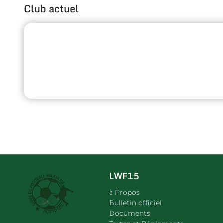
Club actuel
LWF15
à Propos
Bulletin officiel
Documents