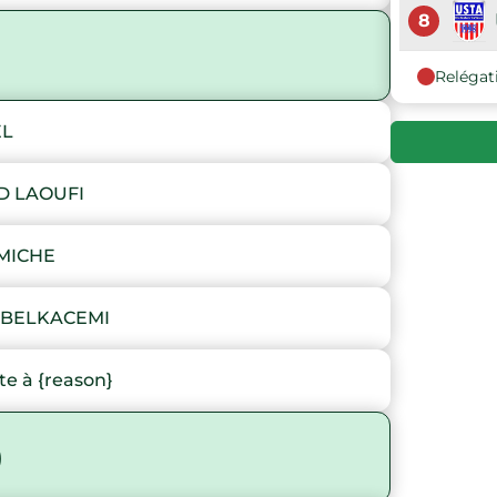
8
Relégat
EL
D LAOUFI
MICHE
 BELKACEMI
e à {reason}
)