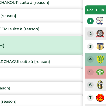
AKOUR suite à {reason}
Pos
Club
{reason}
1
MI suite à {reason}
2
H)
3
4
CHAOUI suite à {reason}
5
I
6
eason}
7
 {reason}