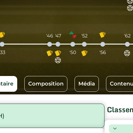
'46
'47
'52
'62
'33
'50
'56
aire
Composition
Média
Contenu
Classe
H)