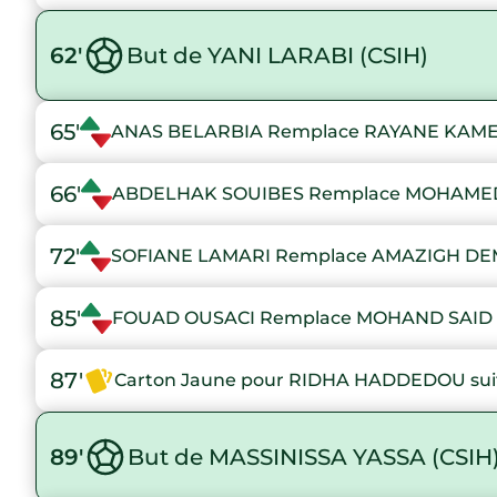
62'
But de YANI LARABI (CSIH)
65'
ANAS BELARBIA Remplace RAYANE KAM
66'
ABDELHAK SOUIBES Remplace MOHAME
72'
SOFIANE LAMARI Remplace AMAZIGH DE
85'
FOUAD OUSACI Remplace MOHAND SAID
87'
Carton Jaune pour RIDHA HADDEDOU suit
89'
But de MASSINISSA YASSA (CSIH