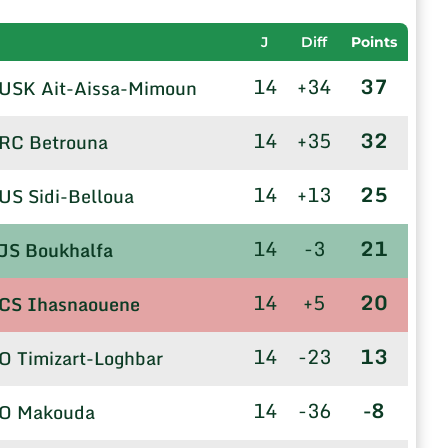
J
Diff
Points
14
+34
37
USK Ait-Aissa-Mimoun
14
+35
32
RC Betrouna
14
+13
25
US Sidi-Belloua
14
-3
21
JS Boukhalfa
14
+5
20
CS Ihasnaouene
14
-23
13
O Timizart-Loghbar
14
-36
-8
O Makouda