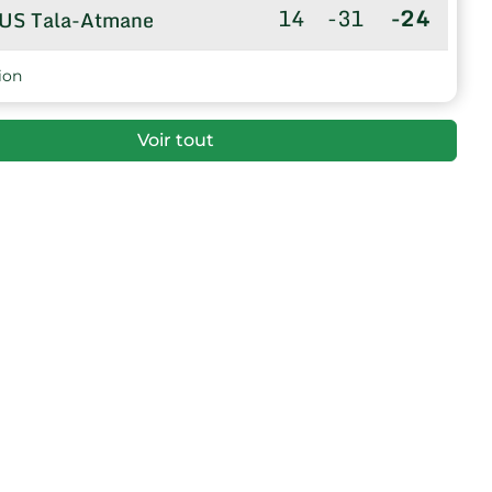
14
-31
-24
US Tala-Atmane
ion
Voir tout