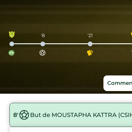
'8
'21
Comment
8'
But de MOUSTAPHA KATTRA (CSI