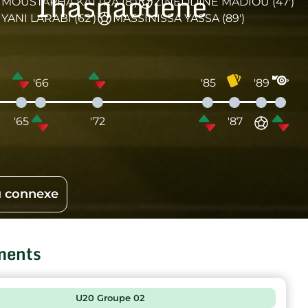
Ihasnaouene
MOUSTAPHA KATTRA (8')
ZINEDDINE MADIOU (47')
YANI LARABI (62')
MASSINISSA YASSA (89')
'66
'85
'89
'65
'72
'87
 connexe
ments
U20 Groupe 02