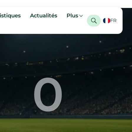
istiques
Actualités
Plus
FR
0