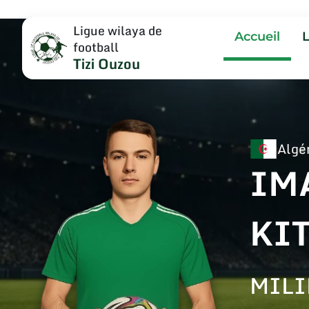
Ligue wilaya de
Accueil
football
Tizi Ouzou
Algé
IM
KI
MILI