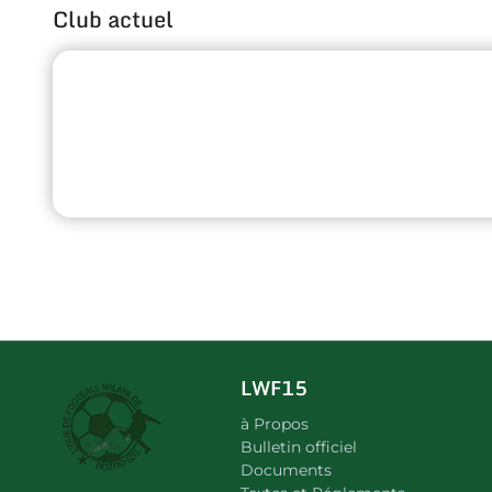
Club actuel
LWF15
à Propos
Bulletin officiel
Documents