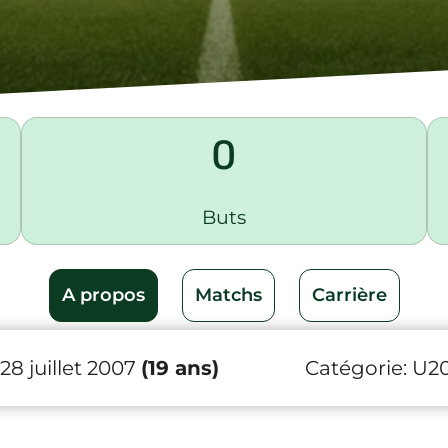
0
Buts
A propos
Matchs
Carrière
8 juillet 2007
(19 ans)
Catégorie:
U2