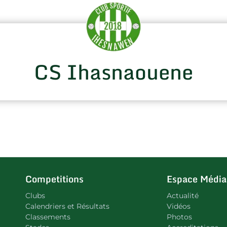
CS Ihasnaouene
Competitions
Espace Média
Clubs
Actualité
Calendriers et Résultats
Vidéos
Classements
Photos