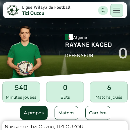
Ligue Wilaya de Football
Tizi Ouzou
Algérie
RAYANE KACED
0
DÉFENSEUR
540
0
6
Minutes jouées
Buts
Matchs joués
A propos
Matchs
Carrière
Naissance:
Tizi Ouzou, TIZI OUZOU