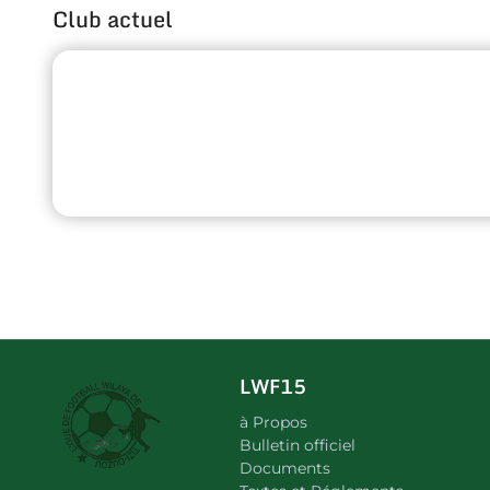
Club actuel
LWF15
à Propos
Bulletin officiel
Documents