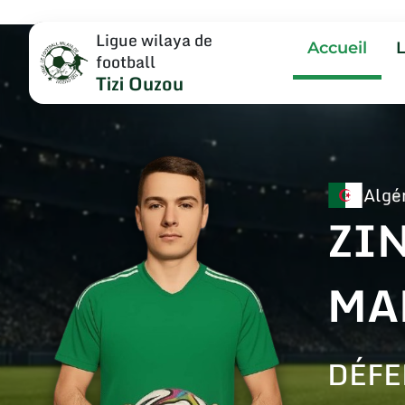
Ligue wilaya de
Accueil
football
Tizi Ouzou
Algé
ZI
MA
DÉFE