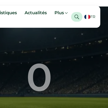
istiques
Actualités
Plus
FR
0