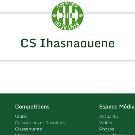
CS Ihasnaouene
Competitions
Espace Média
Clubs
Actualité
Calendriers et Résultats
Vidéos
Classements
Photos