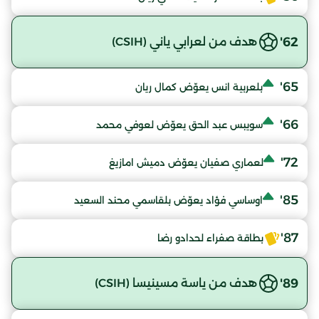
62'
هدف من لعرابي ياني (CSIH)
65'
بلعربية انس يعوّض كمال ريان
66'
سويبس عبد الحق يعوّض لعوفي محمد
72'
لعماري صفيان يعوّض دميش امازيغ
85'
اوساسي فؤاد يعوّض بلقاسمي محند السعيد
87'
بطاقة صفراء لحدادو رضا
89'
هدف من ياسة مسينيسا (CSIH)