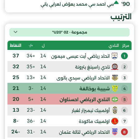
90'
سي احمد سي محمد يعوّض لعرابي ياني
الترتيب
مجموعة - 02 "U20"
ل
+/-
النقاط
مركز
النادي
37
+34
14
اتحاد رياضي أيت عيسى ميمون
1
32
+35
14
نادي راسينغ بترونة
2
25
+13
14
الاتحاد الرياضي سيدي بالوى
3
21
-3
14
شبيبة بوخالفة
4
20
+5
14
النادي الرياضي احسناوان
5
13
-23
14
أولمبيك تيميزار لغبار
6
-8
-36
14
اولمبيك ماكودة
7
-24
-31
14
الاتحاد الرياضي لتالة عتمان
8