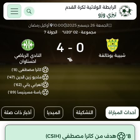
الرابطة الولائية لكرة القدم
تيزي وزو
الجمعة 26 ديسمبر 2025
10:00
أوكيل رمضان
مجموعة - 02 "U20"
الجولة 7
4
-
0
شبيبة بوخالفة
النادي الرياضي
احسناوان
كاترا مصطفى (8')
ماديو زين الدين (47')
لعرابي ياني (62')
ياسة مسينيسا (89')
أحداث المباراة
التشكيلة
الميديا
أخبار ذات صلة
8'
هدف من كاترا مصطفى (CSIH)