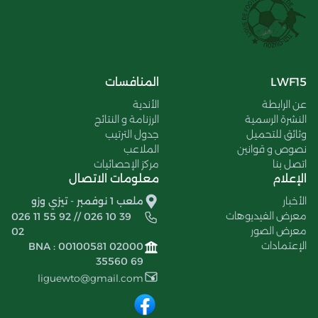
LWF15
المنافسات
عن الرابطة
الأندية
النشرة الرسمية
الرزنامة و النتائج
وثائق للتحميل
جدول الترتيب
نصوص و قوانين
الملاعب
اتصل بنا
مركز الإحصائيات
الإعلام
معلومات الاتصال
الأخبار
ملعب 1 نوفمبر - تيزي وزو
معرض الفيديوهات
026 11 55 92 // 026 10 39
معرض الصور
02
الإعتمادات
BNA : 00100581 02000
35560 69
liguewto@gmail.com