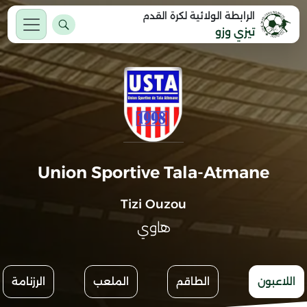
الرابطة الولائية لكرة القدم
تيزي وزو
Union Sportive Tala-Atmane
Tizi Ouzou
هاوي
اللاعبون
الطاقم
الملعب
الرزنامة