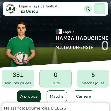
Ligue wilaya de football
Tizi Ouzou
Algérie
HAMZA HAOUCHINE
0
MILIEU-OFFENSIF
381
0
5
Minutes jouées
Buts
Matchs joués
A propos
Matchs
Carrière
Naissance:
Boumerdès, DELLYS