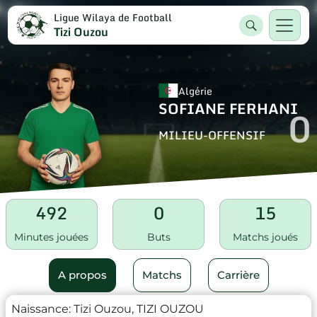
Ligue Wilaya de Football
Tizi Ouzou
Algérie
SOFIANE FERHANI
0
MILIEU-OFFENSIF
492
0
15
Minutes jouées
Buts
Matchs joués
A propos
Matchs
Carrière
Naissance:
Tizi Ouzou, TIZI OUZOU